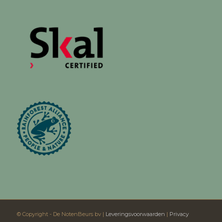
© Copyright - De NotenBeurs bv |
Leveringsvoorwaarden
|
Privacy