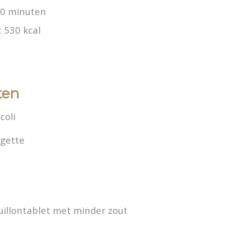
30 minuten
 530 kcal
ten
coli
rgette
uillontablet met minder zout