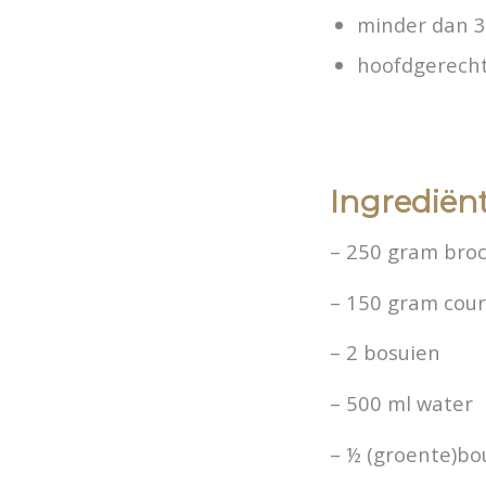
minder dan 
hoofdgerecht
Ingrediën
– 250 gram broc
– 150 gram cou
– 2 bosuien
– 500 ml water
– ½ (groente)bo