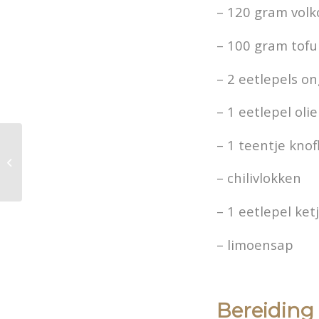
– 120 gram volk
– 100 gram tofu
– 2 eetlepels o
– 1 eetlepel olie
– 1 teentje knof
Koolrabischotel met
notenkorstje
– chilivlokken
– 1 eetlepel ke
– limoensap
Bereiding