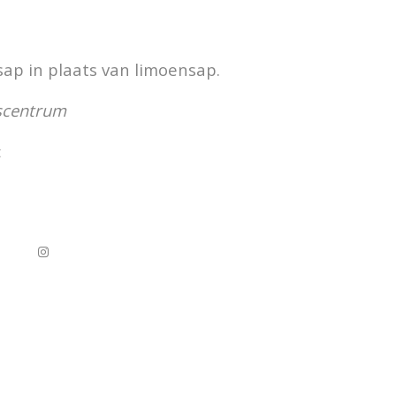
sap in plaats van limoensap.
scentrum
t