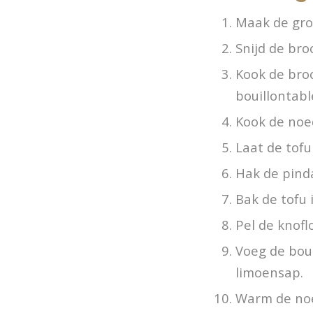
Maak de gro
Snijd de bro
Kook de broc
bouillontabl
Kook de noe
Laat de tofu
Hak de pinda
Bak de tofu i
Pel de knofl
Voeg de bou
limoensap.
Warm de noe