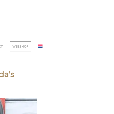
CT
WEBSHOP
da’s