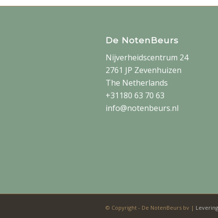
De NotenBeurs
Nijverheidscentrum 24
2761 JP Zevenhuizen
The Netherlands
+31180 63 70 63
info@notenbeurs.nl
© Copyright - De NotenBeurs bv |
Leverin