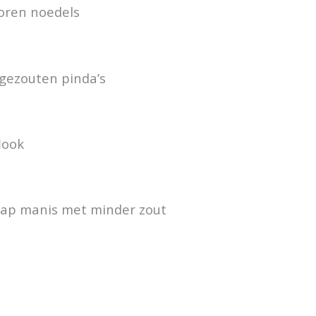
oren noedels
ngezouten pinda’s
look
tjap manis met minder zout