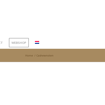
CT
WEBSHOP
Home
/
Cashewnoten