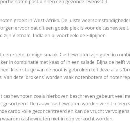
portie noten past binnen een gezonde levensstijl.
oten groeit in West-Afrika. De juiste weersomstandigheden 
gen ervoor dat dit een goede plek is voor de cashewteelt
jn Vietnam, India en bijvoorbeeld de Filipijnen.
 een zoete, romige smaak. Cashewnoten zijn goed in combin
ker in combinatie met kaas of in een salade. Bijna de helft 
heel klein stukje van de noot is gebroken telt deze al als ‘
s. Van deze ‘brokens’ worden vaak notenboters of notenre
t cashewnoten zoals hierboven beschreven gebeurt veel me
t gesorteerd. De rauwe cashewnoten worden verhit in een
tende cardol-olie geconcentreerd en kan de vrucht vervolge
n waarom cashewnoten niet in dop verkocht worden.