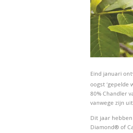
Eind januari on
oogst ‘gepelde 
80% Chandler var
vanwege zijn ui
Dit jaar hebben
Diamond® of Cal