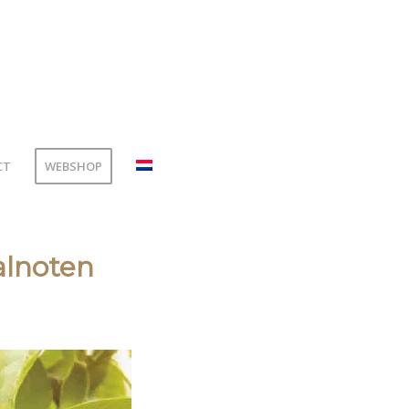
CT
WEBSHOP
alnoten