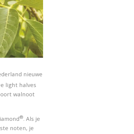
Nederland nieuwe
e light halves
soort walnoot
®
Diamond
. Als je
ste noten, je