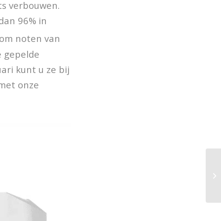
ots verbouwen.
 dan 96% in
e om noten van
de gepelde
ri kunt u ze bij
 met onze