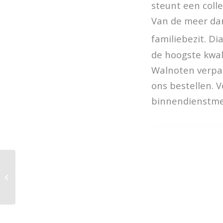
steunt een coll
Van de meer dan
familiebezit. D
de hoogste kwali
Walnoten verpak
ons bestellen. 
binnendienstme
Gehaktbrood met
noten en cranberries