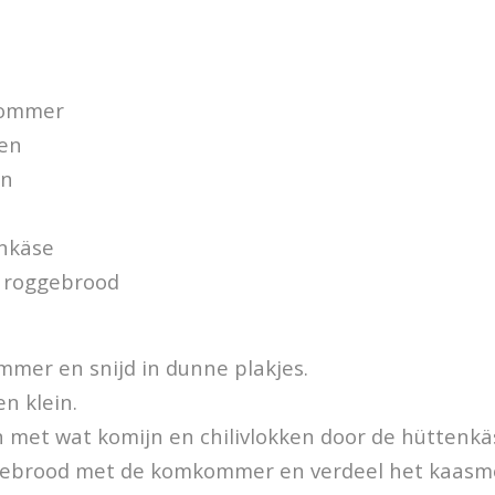
kommer
ten
jn
enkäse
r roggebrood
mer en snijd in dunne plakjes.
n klein.
 met wat komijn en chilivlokken door de hüttenkä
ggebrood met de komkommer en verdeel het kaasme