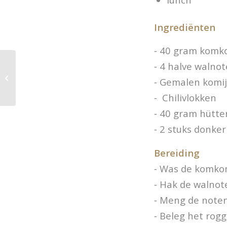
Ingrediënten
⁃ 40 gram kom
⁃ 4 halve walno
Banaankwark met
⁃ Gemalen komi
walnoten
⁃ ️ Chilivlokken
⁃ 40 gram hütt
⁃ 2 stuks donke
Bereiding
⁃ Was de komkom
⁃ Hak de walnote
⁃ Meng de noten
⁃ Beleg het ro