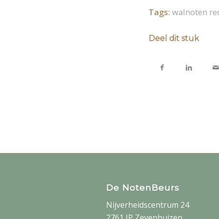
Tags:
walnoten re
Deel dit stuk
De NotenBeurs
Nijverheidscentrum 24
2761 JP Zevenhuizen