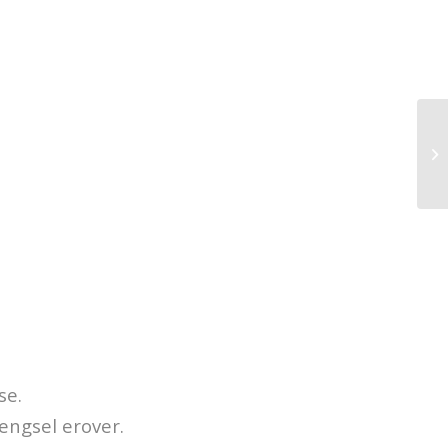
se.
ngsel erover.