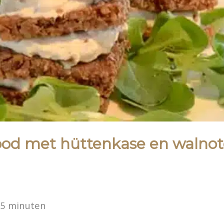
od met hüttenkase en walno
15 minuten