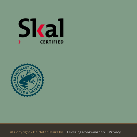
© Copyright - De NotenBeurs bv |
Leveringsvoorwaarden
|
Privacy