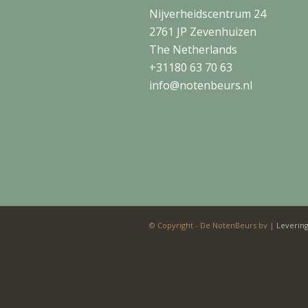
Nijverheidscentrum 24
2761 JP Zevenhuizen
The Netherlands
+31180 63 70 63
info@notenbeurs.nl
© Copyright - De NotenBeurs bv |
Leverin