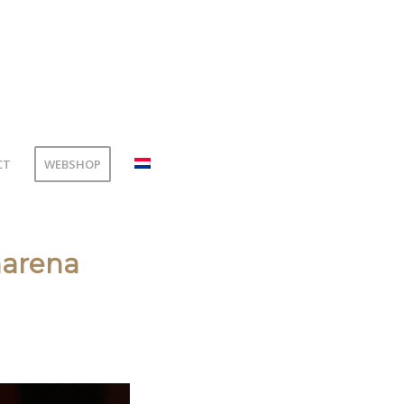
CT
WEBSHOP
marena