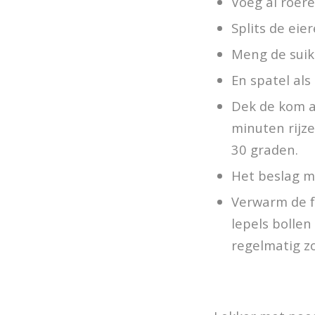
Voeg al roer
Splits de eie
Meng de suik
En spatel als
Dek de kom a
minuten rijz
30 graden.
Het beslag m
Verwarm de f
lepels bollen
regelmatig z