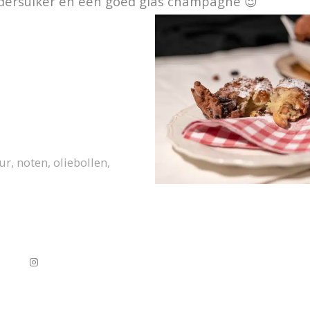
dersuiker en een goed glas champagne 😉
uur
,
noten
,
oliebollen
,