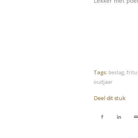
Lekker met poe
Tags:
beslag
,
frit
oudjaar
Deel dit stuk