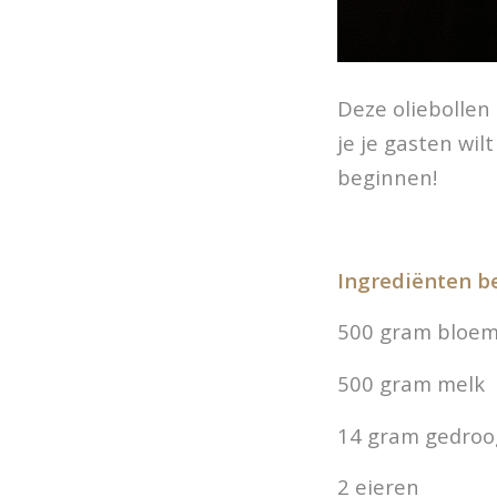
Deze oliebollen 
je je gasten wil
beginnen!
Ingrediënten b
500 gram bloe
500 gram melk
14 gram gedroo
2 eieren