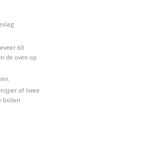
eslag
geveer 60
in de oven op
ken.
nijper of twee
e bollen