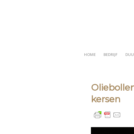
HOME
BEDRIJF
DUU
Olieboll
kersen