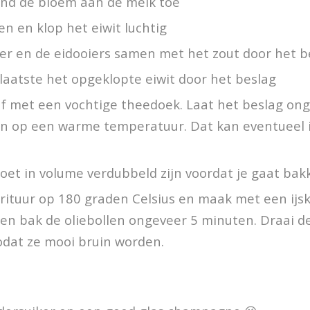
end de bloem aan de melk toe
ren en klop het eiwit luchtig
er en de eidooiers samen met het zout door het b
 laatste het opgeklopte eiwit door het beslag
f met een vochtige theedoek. Laat het beslag on
en op een warme temperatuur. Dat kan eventueel 
oet in volume verdubbeld zijn voordat je gaat bak
rituur op 180 graden Celsius en maak met een ijsk
 en bak de oliebollen ongeveer 5 minuten. Draai d
odat ze mooi bruin worden.