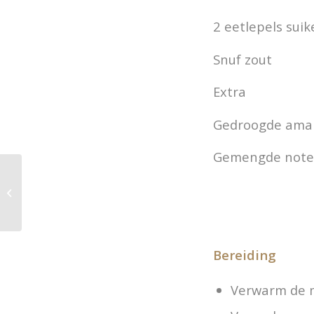
2 eetlepels suik
Snuf zout
Extra
Gedroogde ama
Gemengde note
Nieuw in ons
assortiment; Happy
Crackers!
Bereiding
Verwarm de me