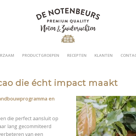
RZAAM
PRODUCTGROEPEN
RECEPTEN
KLANTEN
CONTA
cao die écht impact maakt
 landbouwprogramma en
n die perfect aansluit op
 jaar lang gecommiteerd
verbeteren van een