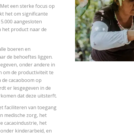
Met een sterke focus op
kt het om significante
15.000 aangesloten
n het product naar de
lle boeren en
aar de behoeftes liggen.
gegeven, onder andere in
om de productiviteit te
an de cacaoboom op
rdt er lesgegeven in de
komen dat deze uitsterft.
et faciliteren van toegang
n medische zorg, het
e cacaoindustrie, het
nder kinderarbeid, en