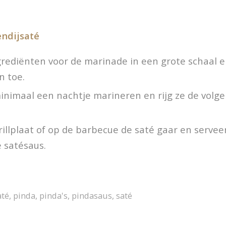
endijsaté
grediënten voor de marinade in een grote schaal e
n toe.
minimaal een nachtje marineren en rijg ze de volg
rillplaat of op de barbecue de saté gaar en servee
 satésaus.
até
,
pinda
,
pinda's
,
pindasaus
,
saté