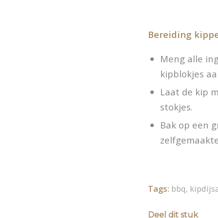
Bereiding kipp
Meng alle in
kipblokjes aa
Laat de kip 
stokjes.
Bak op een g
zelfgemaakte
Tags:
bbq
,
kipdijs
Deel dit stuk