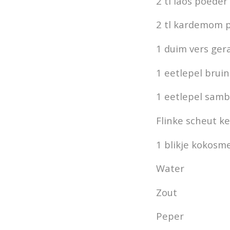
2 tl laos poeder
2 tl kardemom 
1 duim vers ge
1 eetlepel brui
1 eetlepel samb
Flinke scheut ke
1 blikje kokosm
Water
Zout
Peper