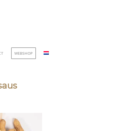
CT
WEBSHOP
saus