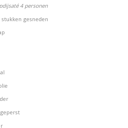
pdijsaté 4 personen
n stukken gesneden
ap
al
lie
eder
 geperst
er