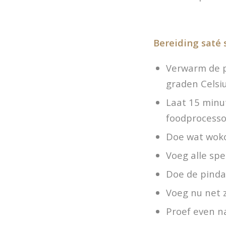
Bereiding saté 
Verwarm de p
graden Celsi
Laat 15 minu
foodprocesso
Doe wat wokol
Voeg alle spe
Doe de pinda
Voeg nu net 
Proef even n