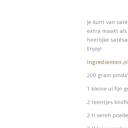
Je kunt van sat
extra maakt als 
heerlijke satésau
Enjoy!
Ingrediënten
p
200 gram pinda’
1 kleine ui fijn 
2 teentjes knof
2 tl sereh poed