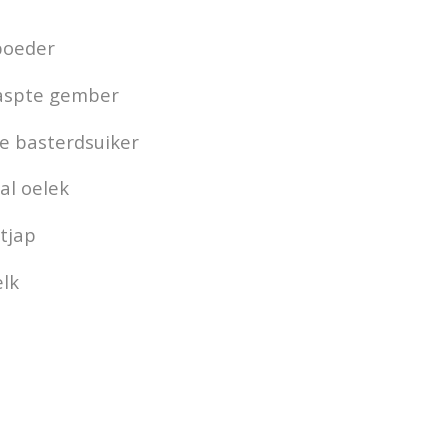
poeder
raspte gember
ne basterdsuiker
al oelek
tjap
elk