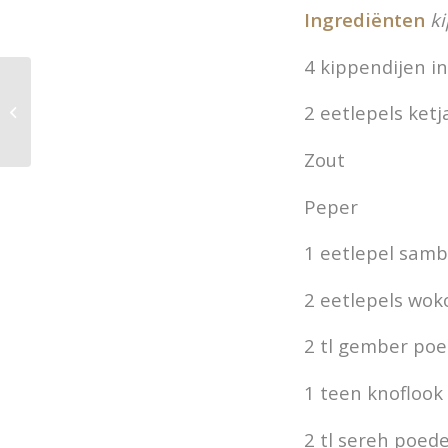
Ingrediënten
ki
4 kippendijen i
2 eetlepels ketj
Uitgelicht de Cranberry
Zout
Peper
1 eetlepel samb
2 eetlepels woko
2 tl gember po
1 teen knoflook
2 tl sereh poed