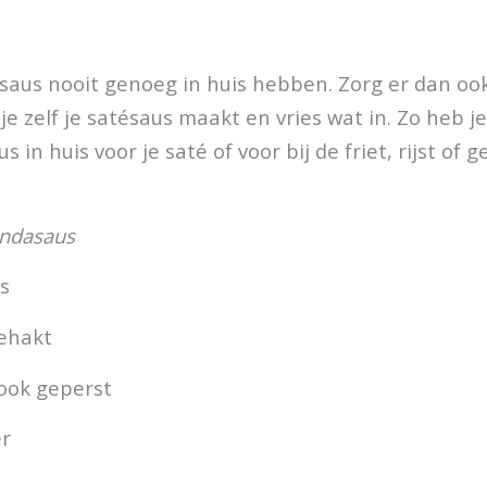
ésaus nooit genoeg in huis hebben. Zorg er dan ook
je zelf je satésaus maakt en vries wat in. Zo heb je
s in huis voor je saté of voor bij de friet, rijst of 
indasaus
s
gehakt
look geperst
er