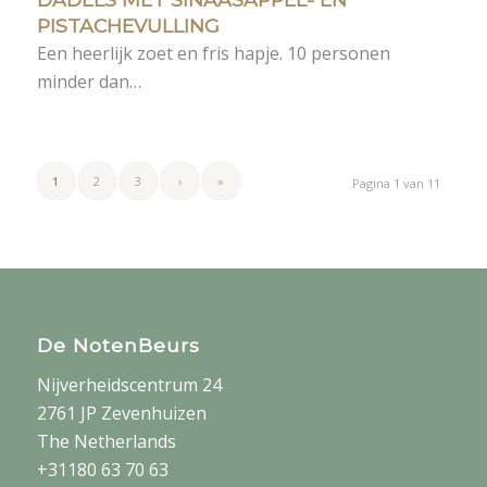
PISTACHEVULLING
Een heerlijk zoet en fris hapje. 10 personen
minder dan…
1
2
3
›
»
Pagina 1 van 11
De NotenBeurs
Nijverheidscentrum 24
2761 JP Zevenhuizen
The Netherlands
+31180 63 70 63